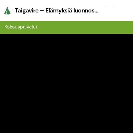
Taigavire –
Taigavire – Elämyksiä luonnossa
Kokouspalvelut