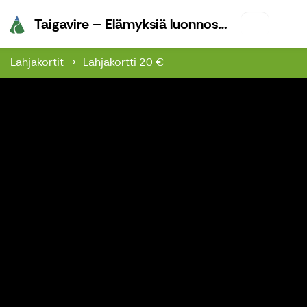
Taigavire –
Taigavire – Elämyksiä luonnossa
Lahjakortit
Lahjakortti 20 €