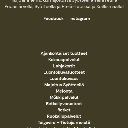
Tarjoamme mökkimajoitusta Syötteellä sekä retkiä
Pudasjärvellä, Syötteellä ja Etelä-Lapissa ja Koillismaalla!
Facebook
Instagram
Ajankohtaiset tuotteet
Kokouspalvelut
Lahjakortit
Luontokuvatuotteet
Luontokuvaus
Majoitus Syötteellä
Melonta
Mökkipalvelut
Retkeilyvarusteet
Retket
Ruokailupalvelut
Taigavire – Tietoja meistä