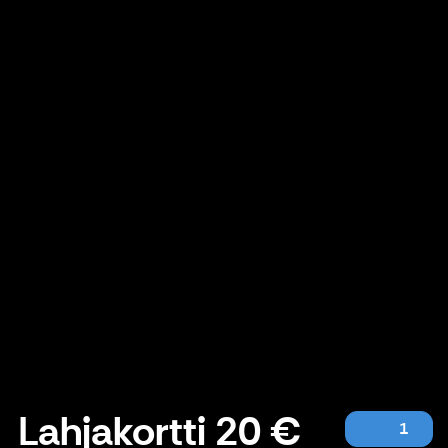
Lahjakortti 20 €
1
Lahjakortti 20 €