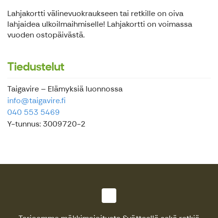
Lahjakortti välinevuokraukseen tai retkille on oiva
lahjaidea ulkoilmaihmiselle! Lahjakortti on voimassa
vuoden ostopäivästä.
Tiedustelut
Taigavire – Elämyksiä luonnossa
info@taigavire.fi
040 553 5469
Y-tunnus: 3009720-2