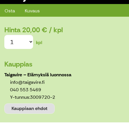
Osta
Kuvaus
Hinta
20,00 €
/ kpl
kpl
Kauppias
Taigavire – Elämyksiä luonnossa
info@taigavire.fi
040 553 5469
Y-tunnus:
3009720-2
Kauppiaan ehdot