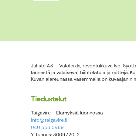
Juliste A3 - Valoleikki, revontulikuva Iso-Syöt
lännestä ja valaisevat hiihtolatuja ja reittejä. 
Kuvan alareunassa vasemmalla on kuvaajan nimi
Tiedustelut
Taigavire – Elämyksiä luonnossa
info@taigavire.fi
040 553 5469
Y-tunnus: 3009720-2