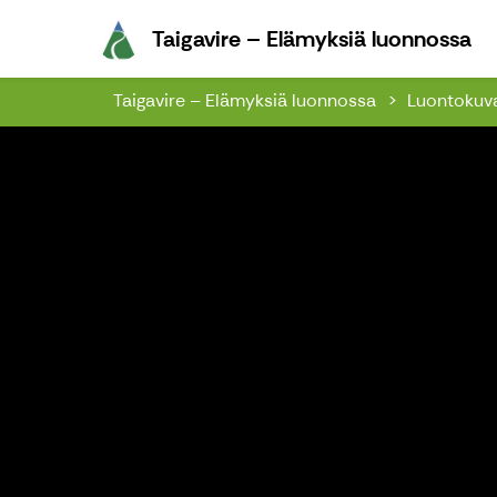
Ta
Taigavire – Elämyksiä luonnossa
Taigavire – Elämyksiä luonnossa
Luontokuv