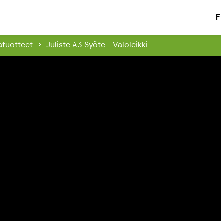
igavire – Elämyksiä luonnossa
F
atuotteet
Juliste A3 Syöte - Valoleikki