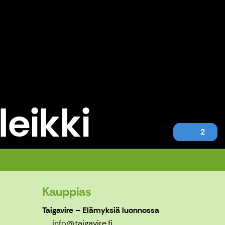
leikki
2
Kauppias
Taigavire – Elämyksiä luonnossa
info@taigavire.fi