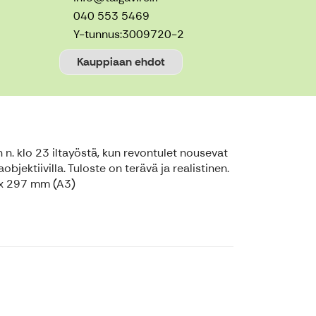
040 553 5469
Y-tunnus:
3009720-2
Kauppiaan ehdot
 n. klo 23 iltayöstä, kun revontulet nousevat
bjektiivilla. Tuloste on terävä ja realistinen.
20x 297 mm (A3)