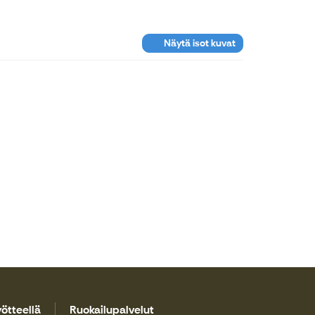
Näytä isot kuvat
ötteellä
Ruokailupalvelut