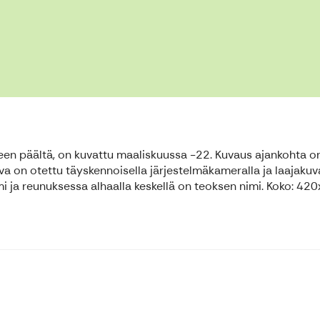
teen päältä, on kuvattu maaliskuussa -22. Kuvaus ajankohta on
Kuva on otettu täyskennoisella järjestelmäkameralla ja laajakuvao
 ja reunuksessa alhaalla keskellä on teoksen nimi. Koko: 4