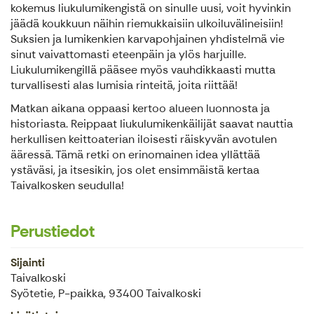
kokemus liukulumikengistä on sinulle uusi, voit hyvinkin
jäädä koukkuun näihin riemukkaisiin ulkoiluvälineisiin!
Suksien ja lumikenkien karvapohjainen yhdistelmä vie
sinut vaivattomasti eteenpäin ja ylös harjuille.
Liukulumikengillä pääsee myös vauhdikkaasti mutta
turvallisesti alas lumisia rinteitä, joita riittää!
Matkan aikana oppaasi kertoo alueen luonnosta ja
historiasta. Reippaat liukulumikenkäilijät saavat nauttia
herkullisen keittoaterian iloisesti räiskyvän avotulen
ääressä. Tämä retki on erinomainen idea yllättää
ystäväsi, ja itsesikin, jos olet ensimmäistä kertaa
Taivalkosken seudulla!
Perustiedot
Sijainti
Taivalkoski
Syötetie, P-paikka, 93400 Taivalkoski