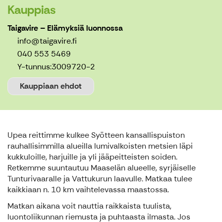
Kauppias
Taigavire – Elämyksiä luonnossa
info@taigavire.fi
040 553 5469
Y-tunnus:
3009720-2
Kauppiaan ehdot
Upea reittimme kulkee Syötteen kansallispuiston
rauhallisimmilla alueilla lumivalkoisten metsien läpi
kukkuloille, harjuille ja yli jääpeitteisten soiden.
Retkemme suuntautuu Maaselän alueelle, syrjäiselle
Tunturivaaralle ja Vattukurun laavulle. Matkaa tulee
kaikkiaan n. 10 km vaihtelevassa maastossa.
Matkan aikana voit nauttia raikkaista tuulista,
luontoliikunnan riemusta ja puhtaasta ilmasta. Jos