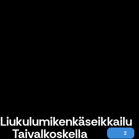
Liukulumikenkäseikkailu
Taivalkoskella
2
Liukulumikenkäseikkailu Taivalkoskella