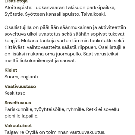
Lisätietoja
Aloituspiste: Luokanvaaran Lakisuon parkkipaikka,
Syötetie, Syötteen kansallispuisto, Taivalkoski.
Osallistujilla on päällään säänmukainen ja aktiviteettiin
soveltuva ulkoiluvaatetus sekä säähän sopivat tukevat
kengät. Mukana taukoja varten lämmin taukotakki sekä
riittävästi vaihtovaatteita säästä riippuen. Osallistujilla
on lisäksi mukana oma juomapullo. Saat varusteiksi
meiltä liukulumikengät ja sauvat.
Kielet
Suomi, englanti
Vaativuustaso
Keskitaso
Soveltuvuus
Pariskunnille, työyhteisöille, ryhmille. Retki ei sovellu
pienille lapsille.
Vakuutukset
Taigavire Oy:llä on toiminnan vastuuvakuutus.