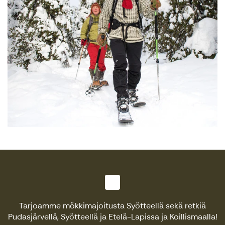
Tarjoamme mökkimajoitusta Syötteellä sekä retkiä
Pudasjärvellä, Syötteellä ja Etelä-Lapissa ja Koillismaalla!