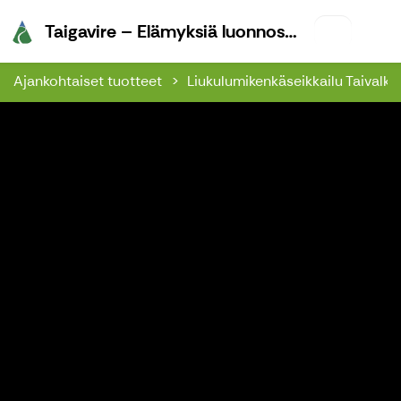
Taigavire –
Taigavire – Elämyksiä luonnossa
Ajankohtaiset tuotteet
Liukulumikenkäseikkailu Taivalko