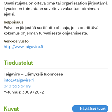
Osallistujalla on oltava oma tai organisaation järjestämä
kyseiseen toimintaan soveltuva vakuutus toiminnan
ajaksi.
Kelpoisuus
Palvelun järjestää sertifioitu ohjaaja, jolla on riittävä
kokemus ohjelman turvallisesta ohjaamisesta.
Verkkosivusto
http://www.taigavire.fi
Tiedustelut
Taigavire – Elämyksiä luonnossa
info@taigavire.fi
040 553 5469
Y-tunnus: 3009720-2
Kuvat
Näytä isot kuvat