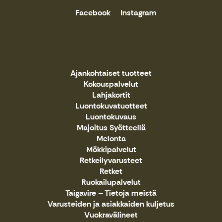
Facebook
Instagram
Ajankohtaiset tuotteet
Kokouspalvelut
Lahjakortit
Luontokuvatuotteet
Luontokuvaus
Majoitus Syötteellä
Melonta
Mökkipalvelut
Retkeilyvarusteet
Retket
Ruokailupalvelut
Taigavire – Tietoja meistä
Varusteiden ja asiakkaiden kuljetus
Vuokravälineet