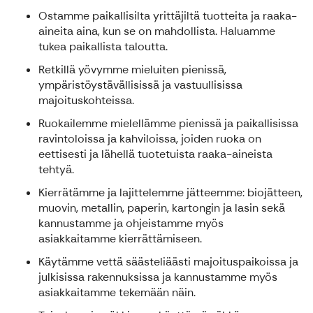
Ostamme paikallisilta yrittäjiltä tuotteita ja raaka-
aineita aina, kun se on mahdollista. Haluamme
tukea paikallista taloutta.
Retkillä yövymme mieluiten pienissä,
ympäristöystävällisissä ja vastuullisissa
majoituskohteissa.
Ruokailemme mielellämme pienissä ja paikallisissa
ravintoloissa ja kahviloissa, joiden ruoka on
eettisesti ja lähellä tuotetuista raaka-aineista
tehtyä.
Kierrätämme ja lajittelemme jätteemme: biojätteen,
muovin, metallin, paperin, kartongin ja lasin sekä
kannustamme ja ohjeistamme myös
asiakkaitamme kierrättämiseen.
Käytämme vettä säästeliäästi majoituspaikoissa ja
julkisissa rakennuksissa ja kannustamme myös
asiakkaitamme tekemään näin.