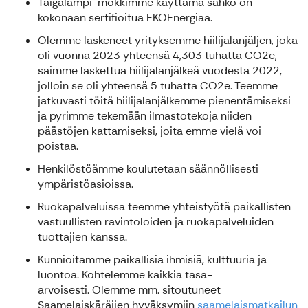
Taigalampi-mökkimme käyttämä sähkö on
kokonaan sertifioitua EKOEnergiaa.
Olemme laskeneet yrityksemme hiilijalanjäljen, joka
oli vuonna 2023 yhteensä 4,303 tuhatta CO2e,
saimme laskettua hiilijalanjälkeä vuodesta 2022,
jolloin se oli yhteensä 5 tuhatta CO2e. Teemme
jatkuvasti töitä hiilijalanjälkemme pienentämiseksi
ja pyrimme tekemään ilmastotekoja niiden
päästöjen kattamiseksi, joita emme vielä voi
poistaa.
Henkilöstöämme koulutetaan säännöllisesti
ympäristöasioissa.
Ruokapalveluissa teemme yhteistyötä paikallisten
vastuullisten ravintoloiden ja ruokapalveluiden
tuottajien kanssa.
Kunnioitamme paikallisia ihmisiä, kulttuuria ja
luontoa. Kohtelemme kaikkia tasa-
arvoisesti. Olemme mm. sitoutuneet
Saamelaiskäräjien hyväksymiin
saamelaismatkailun