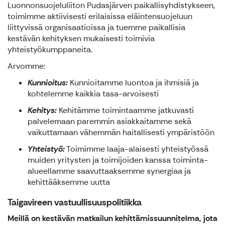
Luonnonsuojeluliiton Pudasjärven paikallisyhdistykseen,
toimimme aktiivisesti erilaisissa eläintensuojeluun
liittyvissä organisaatioissa ja tuemme paikallisia
kestävän kehityksen mukaisesti toimivia
yhteistyökumppaneita.
Arvomme:
Kunnioitus:
Kunnioitamme luontoa ja ihmisiä ja
kohtelemme kaikkia tasa-arvoisesti
Kehitys:
Kehitämme toimintaamme jatkuvasti
palvelemaan paremmin asiakkaitamme sekä
vaikuttamaan vähemmän haitallisesti ympäristöön
Yhteistyö:
Toimimme laaja-alaisesti yhteistyössä
muiden yritysten ja toimijoiden kanssa toiminta-
alueellamme saavuttaaksemme synergiaa ja
kehittääksemme uutta
Taigavireen vastuullisuuspolitiikka
Meillä on kestävän matkailun kehittämissuunnitelma, jota