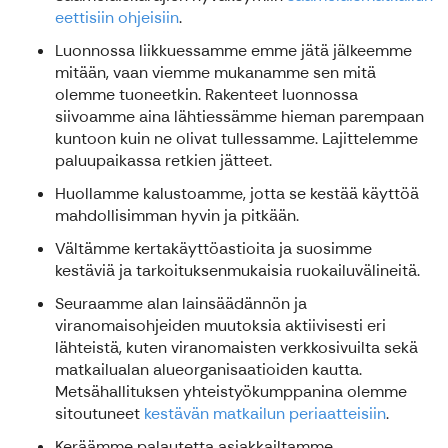
eettisiin ohjeisiin
.
Luonnossa liikkuessamme emme jätä jälkeemme
mitään, vaan viemme mukanamme sen mitä
olemme tuoneetkin. Rakenteet luonnossa
siivoamme aina lähtiessämme hieman parempaan
kuntoon kuin ne olivat tullessamme. Lajittelemme
paluupaikassa retkien jätteet.
Huollamme kalustoamme, jotta se kestää käyttöä
mahdollisimman hyvin ja pitkään.
Vältämme kertakäyttöastioita ja suosimme
kestäviä ja tarkoituksenmukaisia ruokailuvälineitä.
Seuraamme alan lainsäädännön ja
viranomaisohjeiden muutoksia aktiivisesti eri
lähteistä, kuten viranomaisten verkkosivuilta sekä
matkailualan alueorganisaatioiden kautta.
Metsähallituksen yhteistyökumppanina olemme
sitoutuneet
kestävän matkailun periaatteisiin
.
Keräämme palautetta asiakkailtamme