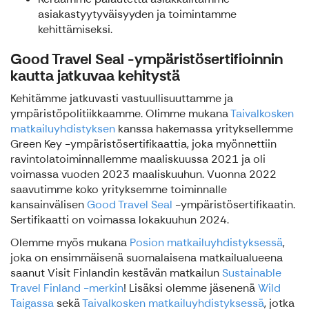
asiakastyytyväisyyden ja toimintamme
kehittämiseksi.
Good Travel Seal -ympäristösertifioinnin
kautta jatkuvaa kehitystä
Kehitämme jatkuvasti vastuullisuuttamme ja
ympäristöpolitiikkaamme. Olimme mukana
Taivalkosken
matkailuyhdistyksen
kanssa hakemassa yrityksellemme
Green Key -ympäristösertifikaattia, joka myönnettiin
ravintolatoiminnallemme maaliskuussa 2021 ja oli
voimassa vuoden 2023 maaliskuuhun. Vuonna 2022
saavutimme koko yrityksemme toiminnalle
kansainvälisen
Good Travel Seal
-ympäristösertifikaatin.
Sertifikaatti on voimassa lokakuuhun 2024.
Olemme myös mukana
Posion matkailuyhdistyksessä
,
joka on ensimmäisenä suomalaisena matkailualueena
saanut Visit Finlandin kestävän matkailun
Sustainable
Travel Finland -merkin
! Lisäksi olemme jäsenenä
Wild
Taigassa
sekä
Taivalkosken matkailuyhdistyksessä
, jotka