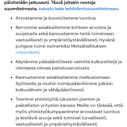
päivitetään jatkuvasti. Tässä joitakin nostoja
suunnitelmasta,
tutustu koko kehittämissuunnitelmaan
.
Arvostamme ja kunnioitamme luontoa.
Kerromme asiakkaillemme kohteen arvoista ja
suojelusta sekä kannustamme heitä toimimaan
vastuullisesti ja ympäristöystävällisesti. Hyvänä
pohjana toimii esimerkiksi Metsähallituksen
retkietiketti
.
Käytämme pääsääntöisesti valmiita kulkureittejä ja
olemassa olevaa palveluvarustusta.
Kannustamme asiakkaitamme matkustamaan
Syötteelle ja muihin toimipaikkoihimme julkisin
kulkuvälinein ja vähäpäästöisesti.
Teemme yhteistyötä lukuisten pienten ja
paikallisten yritysten kanssa. Meille on tärkeää, että
myös yhteistyökumppanimme arvostavat luontoa
ja kestäviä arvoja sekä toimivat turvallisesti,
vastuullisesti ja ympäristöystävällisesti.