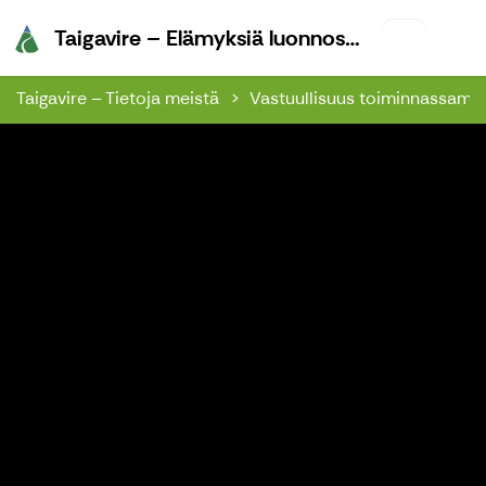
Taigavire –
Taigavire – Elämyksiä luonnossa
Taigavire – Tietoja meistä
Vastuullisuus toiminnassam