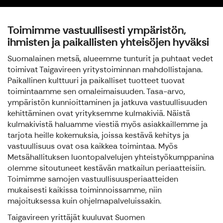
Toimimme vastuullisesti ympäristön,
ihmisten ja paikallisten yhteisöjen hyväksi
Suomalainen metsä, alueemme tunturit ja puhtaat vedet
toimivat Taigavireen yritystoiminnan mahdollistajana.
Paikallinen kulttuuri ja paikalliset tuotteet tuovat
toimintaamme sen omaleimaisuuden. Tasa-arvo,
ympäristön kunnioittaminen ja jatkuva vastuullisuuden
kehittäminen ovat yrityksemme kulmakiviä. Näistä
kulmakivistä haluamme viestiä myös asiakkaillemme ja
tarjota heille kokemuksia, joissa kestävä kehitys ja
vastuullisuus ovat osa kaikkea toimintaa. Myös
Metsähallituksen luontopalvelujen yhteistyökumppanina
olemme sitoutuneet kestävän matkailun periaatteisiin.
Toimimme samojen vastuullisuusperiaatteiden
mukaisesti kaikissa toiminnoissamme, niin
majoituksessa kuin ohjelmapalveluissakin.
Taigavireen yrittäjät kuuluvat Suomen